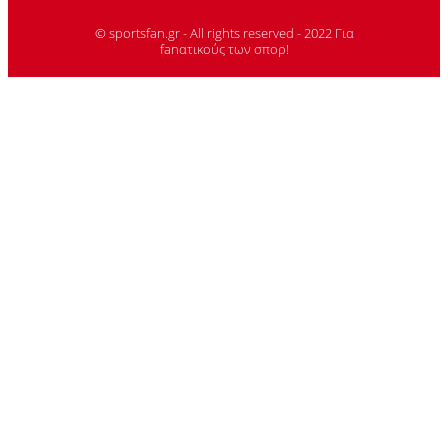
© sportsfan.gr - All rights reserved - 2022 Για
fanατικούς των σπορ!