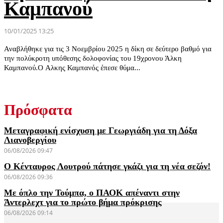
Καμπανού
10/01/2025 13:25
Αναβλήθηκε για τις 3 Νοεμβρίου 2025 η δίκη σε δεύτερο βαθμό για
την πολύκροτη υπόθεσης δολοφονίας του 19χρονου Άλκη
Καμπανού.Ο Αλκης Καμπανός έπεσε θύμα...
Πρόσφατα
Μεταγραφική ενίσχυση με Γεωργιάδη για τη Δόξα
Λιανοβεργίου
06/08/2026 09:47
Ο Κένταυρος Λουτρού πάτησε γκάζι για τη νέα σεζόν!
06/08/2026 09:36
Με όπλο την Τούμπα, ο ΠΑΟΚ απέναντι στην
Άντερλεχτ για το πρώτο βήμα πρόκρισης
06/08/2026 09:14