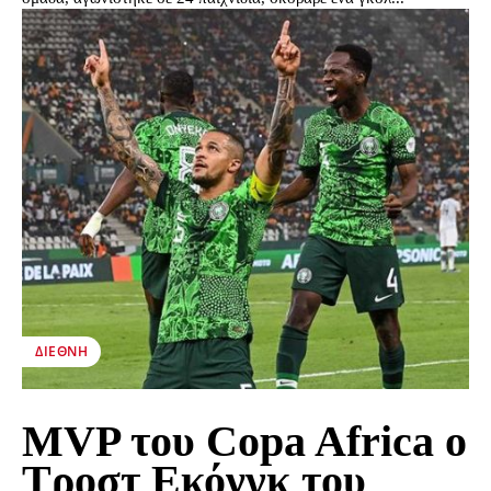
ΔΙΕΘΝΉ
MVP του Copa Africa ο
Τροστ Εκόνγκ του