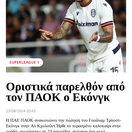
SUPERLEAGUE 1
Οριστικά παρελθόν από
τον ΠΑΟΚ ο Εκόνγκ
23/08/2024 20:43
Η ΠΑΕ ΠΑΟΚ ανακοινώνει την πώληση του Γουίλιαμ Τρόοστ-
Εκόνγκ στην Αλ Κχολούντ.Ήρθε το περασμένο καλοκαίρι στην
ομάδα, αγωνίστηκε σε 24 παιχνίδια, σκόραρε ένα γκολ...