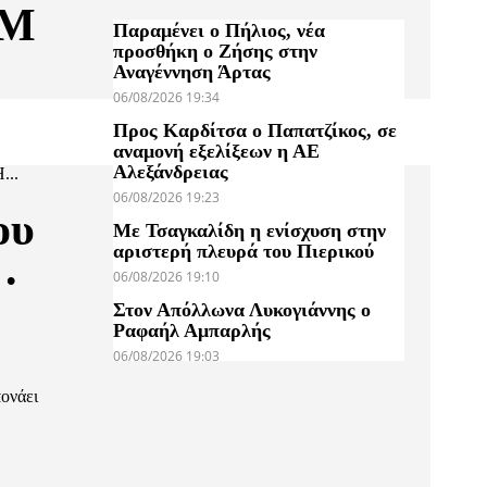
ΑΜ
Παραμένει ο Πήλιος, νέα
προσθήκη ο Ζήσης στην
Αναγέννηση Άρτας
06/08/2026 19:34
Προς Καρδίτσα ο Παπατζίκος, σε
αναμονή εξελίξεων η ΑΕ
Αλεξάνδρειας
...
06/08/2026 19:23
ου
Με Τσαγκαλίδη η ενίσχυση στην
αριστερή πλευρά του Πιερικού
…
06/08/2026 19:10
Στον Απόλλωνα Λυκογιάννης ο
Ραφαήλ Αμπαρλής
06/08/2026 19:03
πονάει