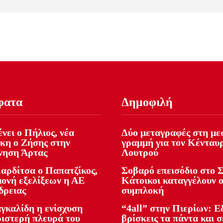
φατα
Δημοφιλή
νει ο Πήλιος, νέα
Δύο μεταγραφές στη με
κη ο Ζήσης στην
γραμμή για τον Κένταυ
νηση Άρτας
Λουτρού
αρδίτσα ο Παπατζίκος,
Σοβαρό επεισόδιο στο Σ
μονή εξελίξεων η ΑΕ
Κάτοικοι καταγγέλουν 
δρειας
συμπλοκή
γκαλίδη η ενίσχυση
“4all” στην Πιερίων: 
ριστερή πλευρά του
βρίσκεις τα πάντα και σ