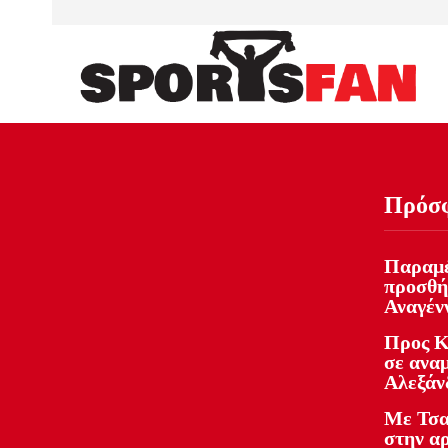
Πρόσ
Παραμέ
προσθή
Αναγέν
Προς Κ
σε ανα
Αλεξάν
Με Τσα
στην α