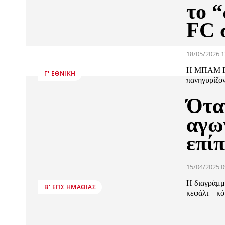
το 
FC 
18/05/2026 1
Η ΜΠΑΜ FC 
Γ' ΕΘΝΙΚΉ
πανηγυρίζον
Ότα
αγω
επίπ
15/04/2025 0
Η διαγράμμι
Β' ΕΠΣ ΗΜΑΘΊΑΣ
κεφάλι – κό