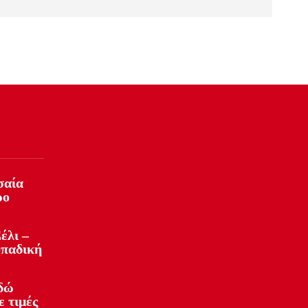
σαία
ρο
έλι –
οπαδική
Εδώ
ε τιμές