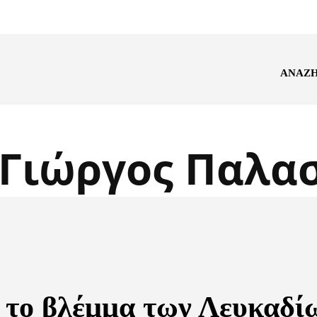
ΑΝΑΖ
Γιώργος Παλα
 το βλέμμα των Λευκαδί