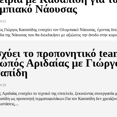
μπιακό Νάουσας
4:52
ος Γιώργος Κασαπίδης ενισχύει τον Ολυμπιακό Νάουσας, έχοντας διπ
δα της Νάουσας που θα διεκδικήσει με αξιώσεις την άνοδο στην κορ
.
σχύει το προπονητικό tea
ωπός Αριδαίας με Γιώργ
απίδη
4:39
 Αριδαίας ενισχύει το τεχνικό της επιτελείο, ξεκινώντας συνεργασία 
απίδη ως προπονητή τερματοφυλάκων.Για τον Κασαπίδη δεν χρειάζον
υστάσεις,...