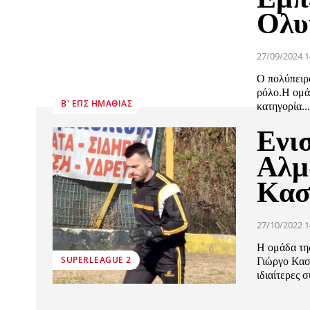
Ολυ
27/09/2024 1
Ο πολύπειρ
ρόλο.Η ομά
Β' ΕΠΣ ΗΜΑΘΊΑΣ
κατηγορία..
Ενι
Αλμ
Κασ
27/10/2022 1
Η ομάδα της
SUPERLEAGUE 2
Γιώργο Κασ
ιδιαίτερες σ