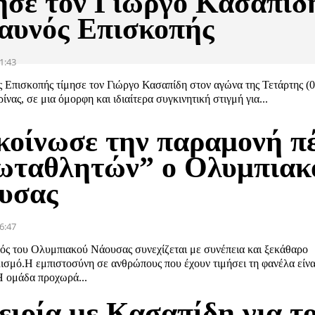
ησε τον Γιώργο Κασαπίδ
αυνός Επισκοπής
1:43
 Επισκοπής τίμησε τον Γιώργο Κασαπίδη στον αγώνα της Τετάρτης (0
νας, σε μια όμορφη και ιδιαίτερα συγκινητική στιγμή για...
κοίνωσε την παραμονή π
ωταθλητών” ο Ολυμπιακ
υσας
6:47
ός του Ολυμπιακού Νάουσας συνεχίζεται με συνέπεια και ξεκάθαρο
ισμό.Η εμπιστοσύνη σε ανθρώπους που έχουν τιμήσει τη φανέλα είνα
Η ομάδα προχωρά...
ειρία με Κασαπίδη για τ