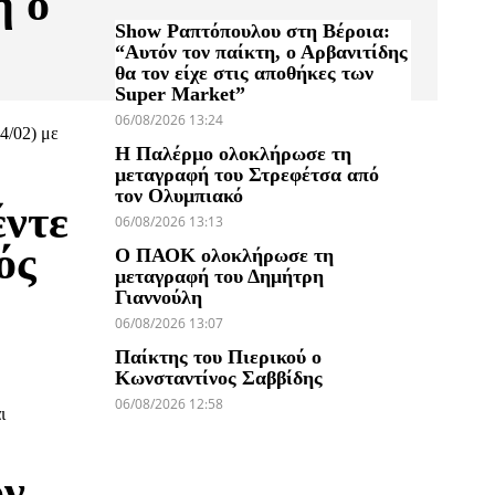
η ο
Show Ραπτόπουλου στη Βέροια:
“Αυτόν τον παίκτη, ο Αρβανιτίδης
θα τον είχε στις αποθήκες των
Super Market”
06/08/2026 13:24
4/02) με
Η Παλέρμο ολοκλήρωσε τη
μεταγραφή του Στρεφέτσα από
τον Ολυμπιακό
έντε
06/08/2026 13:13
ός
Ο ΠΑΟΚ ολοκλήρωσε τη
μεταγραφή του Δημήτρη
Γιαννούλη
06/08/2026 13:07
Παίκτης του Πιερικού ο
Κωνσταντίνος Σαββίδης
06/08/2026 12:58
ι
ον