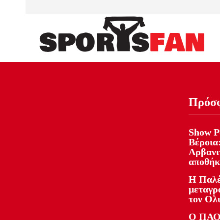
Πρόσ
Show Ρ
Βέροια:
Αρβανιτ
αποθήκ
Η Παλέ
μεταγρ
τον Ολ
Ο ΠΑΟ