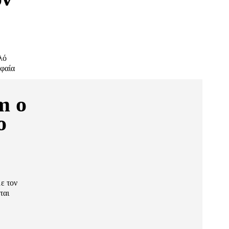
λό
υφαία
m ο
ο
με τον
ται