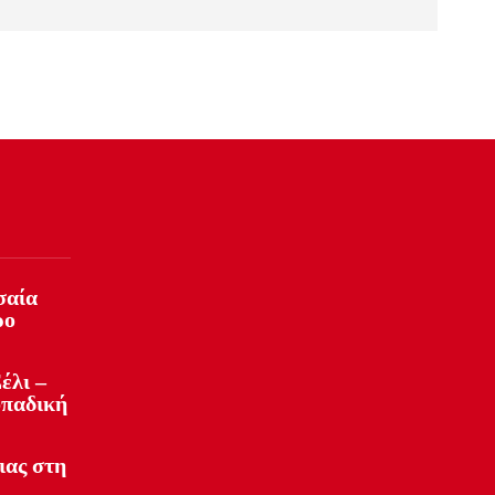
σαία
ρο
έλι –
οπαδική
ιας στη