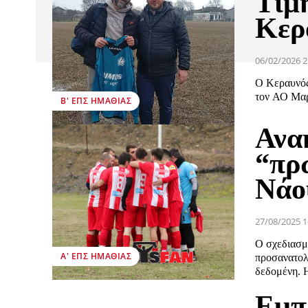
Τίμ
Κερ
06/02/2026 2
Ο Κεραυνός
τον ΑΟ Μαρί
Β' ΕΠΣ ΗΜΑΘΊΑΣ
Ανα
“πρ
Νάο
27/08/2025 1
Ο σχεδιασμ
Α' ΕΠΣ ΗΜΑΘΊΑΣ
προσανατολ
δεδομένη. 
Εμπ