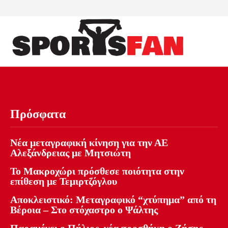
Πρόσφατα
Νέα μεταγραφική κίνηση για την ΑΕ
Αλεξάνδρειας με Μητσιώτη
Το Μακροχώρι πρόσθεσε ποιότητα στην
επίθεση με Τεμιρτζόγλου
Αποκλειστικό: Μεταγραφικό “χτύπημα” από τη
Βέροια – Στο στόχαστρο ο Ψάλτης