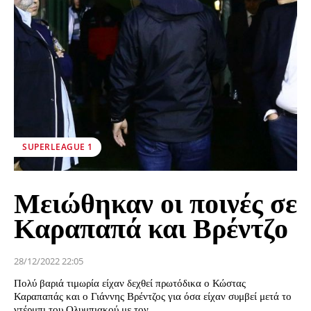
SUPERLEAGUE 1
Mειώθηκαν οι ποινές σε
Καραπαπά και Βρέντζο
28/12/2022 22:05
Πολύ βαριά τιμωρία είχαν δεχθεί πρωτόδικα ο Κώστας
Καραπαπάς και ο Γιάννης Βρέντζος για όσα είχαν συμβεί μετά το
ντέρμπι του Ολυμπιακού με τον...