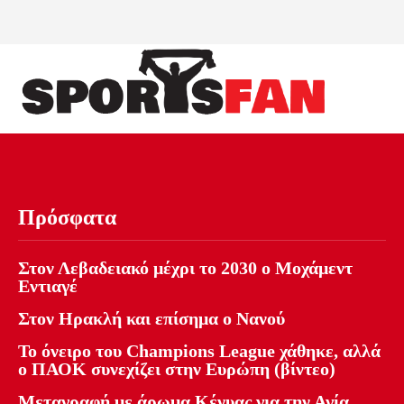
Πρόσφατα
Στον Λεβαδειακό μέχρι το 2030 ο Μοχάμεντ
Εντιαγέ
Στον Ηρακλή και επίσημα ο Νανού
Το όνειρο του Champions League χάθηκε, αλλά
ο ΠΑΟΚ συνεχίζει στην Ευρώπη (βίντεο)
Μεταγραφή με άρωμα Κένυας για την Αγία