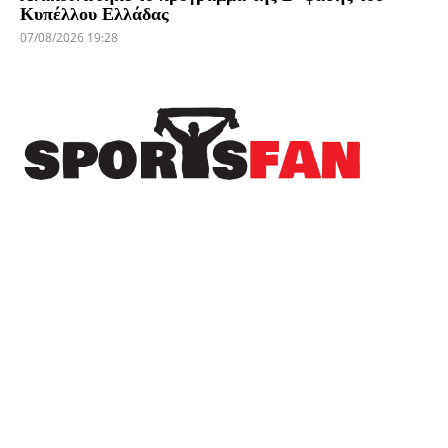
Κυπέλλου Ελλάδας
07/08/2026 19:28
Πρόσφατα
Το Sportsfan στην προετοιμασία του Αιγινιακού
– Ανεβάζει ρυθμούς ενόψει της νέας σεζόν
(φωτορεπορτάζ)