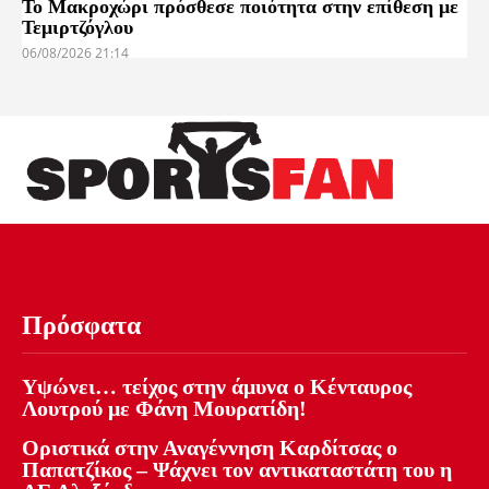
Το Μακροχώρι πρόσθεσε ποιότητα στην επίθεση με
Τεμιρτζόγλου
06/08/2026 21:14
Πρόσφατα
Υψώνει… τείχος στην άμυνα ο Κένταυρος
Λουτρού με Φάνη Μουρατίδη!
Οριστικά στην Αναγέννηση Καρδίτσας ο
Παπατζίκος – Ψάχνει τον αντικαταστάτη του η