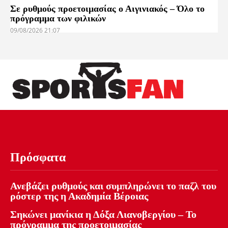
Σε ρυθμούς προετοιμασίας ο Αιγινιακός – Όλο το
πρόγραμμα των φιλικών
09/08/2026 21:07
Πρόσφατα
Ανεβάζει ρυθμούς και συμπληρώνει το παζλ του
ρόστερ της η Ακαδημία Βέροιας
Σηκώνει μανίκια η Δόξα Λιανοβεργίου – Το
πρόγραμμα της προετοιμασίας