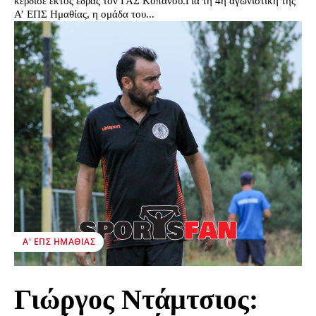
κέρδισε εκτός έδρας τον ΓΑΣ Κοπανού.Για τη 4η αγωνιστική της
Α’ ΕΠΣ Ημαθίας, η ομάδα του...
Α' ΕΠΣ ΗΜΑΘΊΑΣ
Γιώργος Ντάμτσιος: