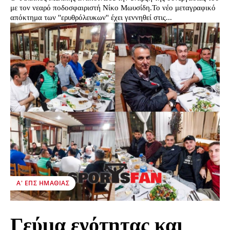
με τον νεαρό ποδοσφαιριστή Νίκο Μωυσίδη.Το νέο μεταγραφικό
απόκτημα των ''ερυθρόλευκων'' έχει γεννηθεί στις...
Α' ΕΠΣ ΗΜΑΘΊΑΣ
Γεύμα ενότητας και