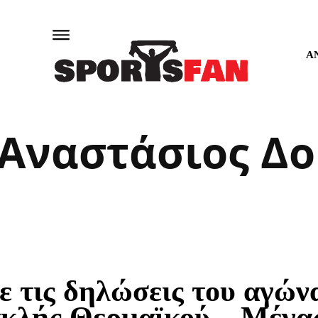
Α
Αναστάσιος Δ
ε τις δηλώσεις του αγών
κλής Θερμαϊκού – Μέγα