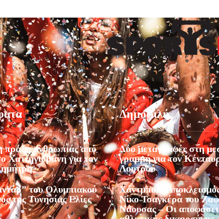
φατα
Δημοφιλή
 πράξη ανθρωπιάς από
Δύο μεταγραφές στη με
ο Χατζηγιοβάνη για τον
γραμμή για τον Κένταυ
Δημήτρη
Λουτρού
αντάρ” του Ολυμπιακού
Χάντμπολ: Αποκλεισμός
ός της Τυνησίας Ελίες
Νίκο Τσαγκέρα του Ζα
Νάουσας – Οι αποφάσει
αθλητικής δικαιοσύνης