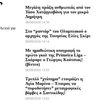
Μεγάλη πράξη ανθρωπιάς από τον
Τάσο Χατζηγιοβάνη για τον μικρό
Δημήτρη
08/08/2026 14:34
Αετού για
Στο “ραντάρ” του Ολυμπιακού ο
αρχηγός της Τυνησίας Ελίες Σκίρι
08/08/2026 14:14
Με ημαθιώτικη υπογραφή το
πρώτο γκολ της Primeira Liga –
Σκόραρε ο Γιώργος Κούτσιας!
(βίντεο)
08/08/2026 13:33
Τριπλό “χτύπημα” ετοιμάζει η
Αγία Μαρίνα – Έτοιμος να
“πυροδοτήσει” μεταγραφικές
βόμβες ο Σαντικίδης!
08/08/2026 13:02