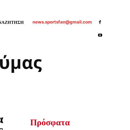
news.sportsfan@gmail.com
ΝΑΖΗΤΗΣΗ
ούμας
α
Πρόσφατα
ς