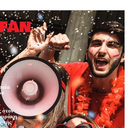
σαία
ρο
 στον
φειράκη
ς της