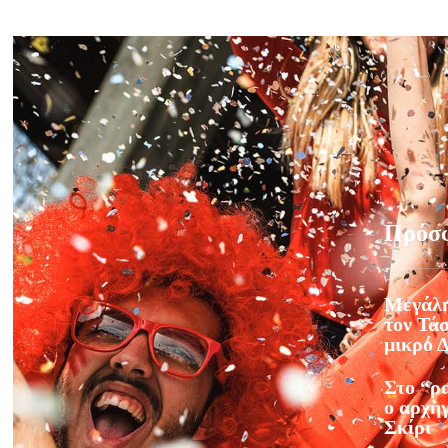
Πρόσ
Μεγάλη
τον Τάσ
μικρό 
Στο “ρ
ο αρχηγ
Σκίρι