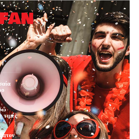
σαία
ρο
Εδώ
ε τιμές
 στον