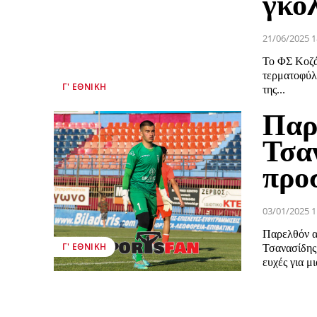
γκο
21/06/2025 1
Το ΦΣ Κοζά
τερματοφύλ
Γ' ΕΘΝΙΚΉ
της...
Παρ
Τσαν
προ
03/01/2025 1
Παρελθόν α
Γ' ΕΘΝΙΚΉ
Τσανασίδης,
ευχές για μι