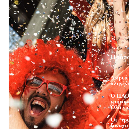
Πρόσ
Δωρεά 
πληγέντ
Ο ΠΑΟ
γρήγορο
Όλα γι
Οι “τρ
ξαναχτ