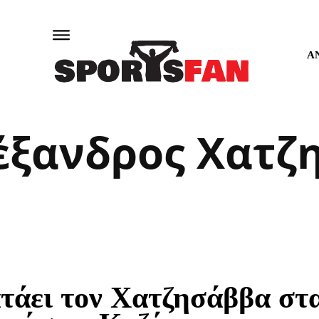
Α
έξανδρος Χατζ
τάει τον Χατζησάββα στ