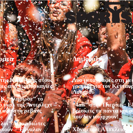
φατα
Δημοφιλή
της ΚΑΕ Άρης στους
Δύο μεταγραφές στη με
ες από τις πυρκαγιές
γραμμή για τον Κένταυ
Λουτρού
Κ “πλήρωσε” το
 γκολ της Άντερλεχτ –
“4all” στην Πιερίων: 
α όλα στη ρεβάνς
βρίσκεις τα πάντα και σ
που δεν υπάρχουν!
ελοί” Λευκαδιώτες
υπούν – Έβγαλαν
Χάντμπολ: Αποκλεισμός