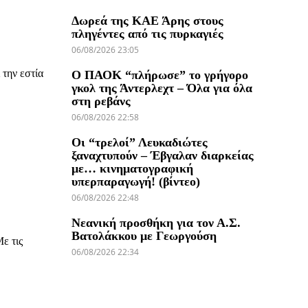
Δωρεά της ΚΑΕ Άρης στους
πληγέντες από τις πυρκαγιές
06/08/2026 23:05
 την εστία
Ο ΠΑΟΚ “πλήρωσε” το γρήγορο
γκολ της Άντερλεχτ – Όλα για όλα
στη ρεβάνς
06/08/2026 22:58
Οι “τρελοί” Λευκαδιώτες
ξαναχτυπούν – Έβγαλαν διαρκείας
με… κινηματογραφική
υπερπαραγωγή! (βίντεο)
06/08/2026 22:48
Νεανική προσθήκη για τον Α.Σ.
Βατολάκκου με Γεωργούση
ε τις
06/08/2026 22:34