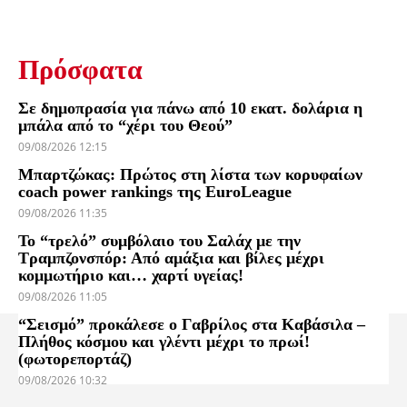
Πρόσφατα
Σε δημοπρασία για πάνω από 10 εκατ. δολάρια η
μπάλα από το “χέρι του Θεού”
09/08/2026 12:15
Μπαρτζώκας: Πρώτος στη λίστα των κορυφαίων
coach power rankings της EuroLeague
09/08/2026 11:35
Το “τρελό” συμβόλαιο του Σαλάχ με την
Τραμπζονσπόρ: Από αμάξια και βίλες μέχρι
κομμωτήριο και… χαρτί υγείας!
09/08/2026 11:05
“Σεισμό” προκάλεσε ο Γαβρίλος στα Καβάσιλα –
Πλήθος κόσμου και γλέντι μέχρι το πρωί!
(φωτορεπορτάζ)
09/08/2026 10:32