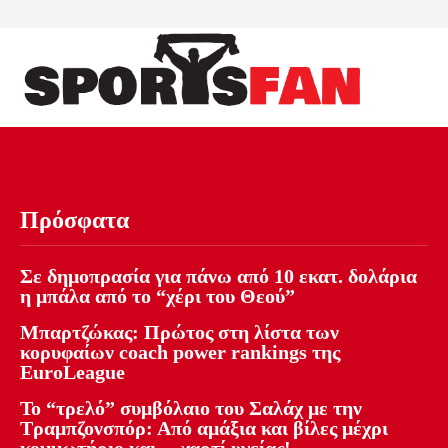
Πρόσφατα
Σε δημοπρασία για πάνω από 10 εκατ. δολάρια
η μπάλα από το “χέρι του Θεού”
Μπαρτζώκας: Πρώτος στη λίστα των
κορυφαίων coach power rankings της
EuroLeague
Το “τρελό” συμβόλαιο του Σαλάχ με την
Τραμπζονσπόρ: Από αμάξια και βίλες μέχρι