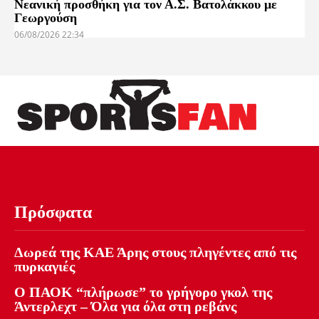
Νεανική προσθήκη για τον Α.Σ. Βατολάκκου με
Γεωργούση
06/08/2026 22:34
Πρόσφατα
Δωρεά της ΚΑΕ Άρης στους πληγέντες από τις
πυρκαγιές
Ο ΠΑΟΚ “πλήρωσε” το γρήγορο γκολ της
Άντερλεχτ – Όλα για όλα στη ρεβάνς