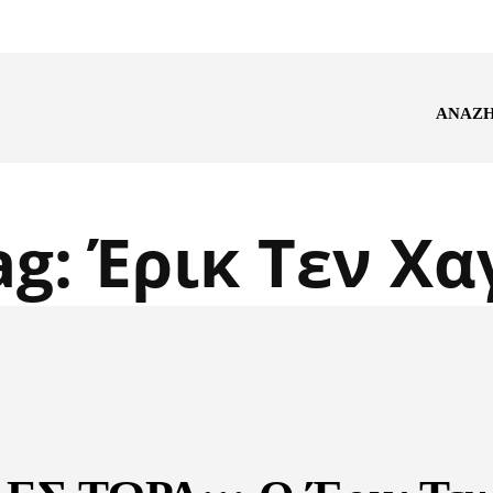
ΑΝΑΖ
ag:
Έρικ Τεν Χα