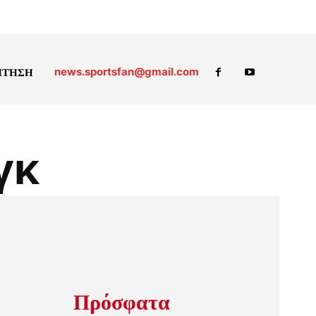
news.sportsfan@gmail.com
ΗΤΗΣΗ
γκ
Πρόσφατα