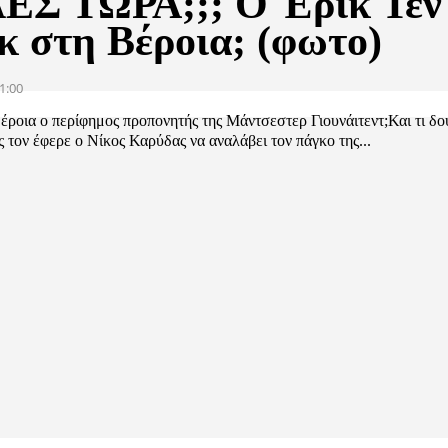
ΛΕΣ ΤΩΡΑ;;; Ο Έρικ Τεν
κ στη Βέροια; (φωτο)
1:00
ροια ο περίφημος προπονητής της Μάντσεστερ Γιουνάιτεντ;Και τι δου
τον έφερε ο Νίκος Καρύδας να αναλάβει τον πάγκο της...