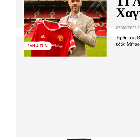
ΤΙ 
Χαγ
03/06/2023 1
Ήρθε στη Βέ
εδώ; Μήπως 
FAN 4 FUN