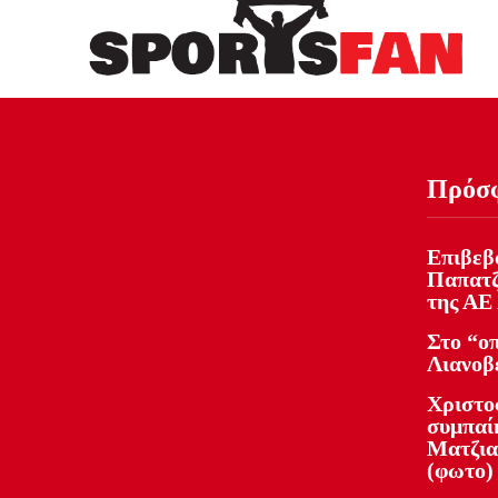
Πρόσ
Επιβεβ
Παπατζ
της ΑΕ
Στο “ο
Λιανοβ
Χριστο
συμπαί
Ματζια
(φωτο)