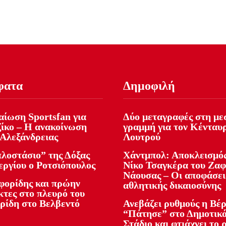
φατα
Δημοφιλή
αίωση Sportsfan για
Δύο μεταγραφές στη με
ίκο – Η ανακοίνωση
γραμμή για τον Κένταυ
 Αλεξάνδρειας
Λουτρού
πλοστάσιο” της Δόξας
Χάντμπολ: Αποκλεισμός
εργίου ο Ροτσιόπουλος
Νίκο Τσαγκέρα του Ζα
Νάουσας – Οι αποφάσει
φορίδης και πρώην
αθλητικής δικαιοσύνης
κτες στο πλευρό του
ρίδη στο Βελβεντό
Ανεβάζει ρυθμούς η Βέρ
“Πάτησε” στο Δημοτικ
Στάδιο και φτιάχνει το 