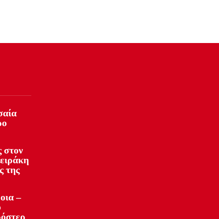
σαία
ρο
 στον
φειράκη
ς της
οια –
ό
ρόστερ