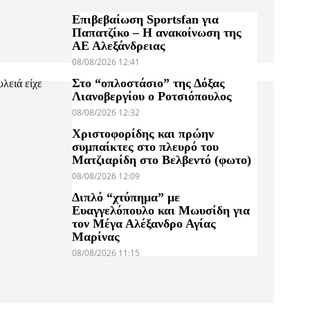
Επιβεβαίωση Sportsfan για
Παπατζίκο – Η ανακοίνωση της
ΑΕ Αλεξάνδρειας
08/08/2026 12:41
Στο “οπλοστάσιο” της Δόξας
λειά είχε
Λιανοβεργίου ο Ροτσιόπουλος
08/08/2026 12:32
Χριστοφορίδης και πρώην
συμπαίκτες στο πλευρό του
Ματζιαρίδη στο Βελβεντό (φωτο)
08/08/2026 12:09
Διπλό “χτύπημα” με
Ευαγγελόπουλο και Μωυσίδη για
τον Μέγα Αλέξανδρο Αγίας
Μαρίνας
08/08/2026 11:15