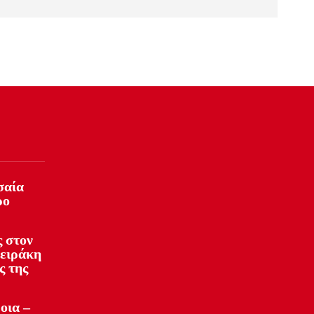
σαία
ρο
 στον
φειράκη
ς της
οια –