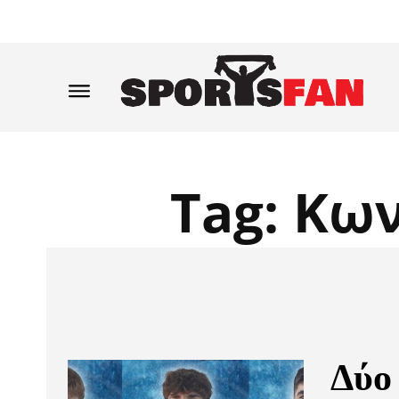
Tag:
Κων
Δύο