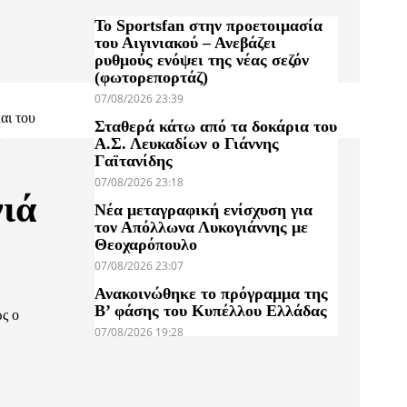
Το Sportsfan στην προετοιμασία
του Αιγινιακού – Ανεβάζει
ρυθμούς ενόψει της νέας σεζόν
(φωτορεπορτάζ)
07/08/2026 23:39
αι του
Σταθερά κάτω από τα δοκάρια του
ι
Α.Σ. Λευκαδίων ο Γιάννης
Γαϊτανίδης
07/08/2026 23:18
νιά
Νέα μεταγραφική ενίσχυση για
τον Απόλλωνα Λυκογιάννης με
Θεοχαρόπουλο
07/08/2026 23:07
Ανακοινώθηκε το πρόγραμμα της
Β’ φάσης του Κυπέλλου Ελλάδας
ς ο
07/08/2026 19:28