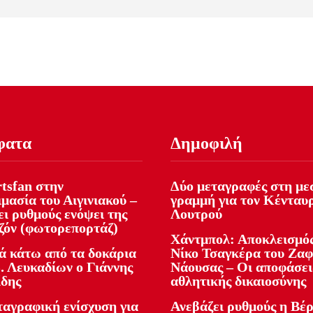
φατα
Δημοφιλή
tsfan στην
Δύο μεταγραφές στη με
μασία του Αιγινιακού –
γραμμή για τον Κένταυ
ι ρυθμούς ενόψει της
Λουτρού
εζόν (φωτορεπορτάζ)
Χάντμπολ: Αποκλεισμός
ά κάτω από τα δοκάρια
Νίκο Τσαγκέρα του Ζα
. Λευκαδίων ο Γιάννης
Νάουσας – Οι αποφάσει
ίδης
αθλητικής δικαιοσύνης
ταγραφική ενίσχυση για
Ανεβάζει ρυθμούς η Βέρ