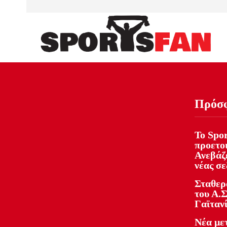
Πρόσ
Το Spor
προετοι
Ανεβάζε
νέας σ
Σταθερ
του Α.Σ
Γαϊταν
Νέα με