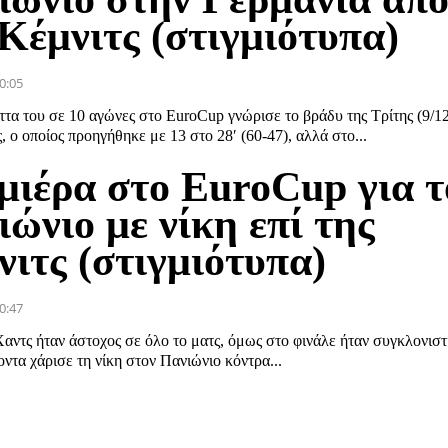
Κέμνιτς (στιγμιότυπα)
0:05
ττα του σε 10 αγώνες στο EuroCup γνώρισε το βράδυ της Τρίτης (9/1
, ο οποίος προηγήθηκε με 13 στο 28′ (60-47), αλλά στο...
μιέρα στο EuroCup για τ
ώνιο με νίκη επί της
ιτς (στιγμιότυπα)
0:47
αντς ήταν άστοχος σε όλο το ματς, όμως στο φινάλε ήταν συγκλονιστ
οντα χάρισε τη νίκη στον Πανιώνιο κόντρα...