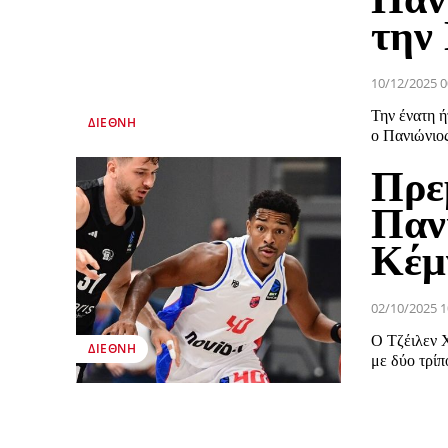
την 
10/12/2025 0
Την ένατη ή
ΔΙΕΘΝΉ
ο Πανιώνιος
Πρε
Πανι
Κέμν
02/10/2025 1
Ο Τζέιλεν Χ
ΔΙΕΘΝΉ
με δύο τρίπ