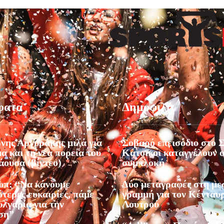
φατα
Δημοφιλή
νης Αργυράκης μιλά για
Σοβαρό επεισόδιο στο Σ
α και τη νέα πορεία του
Κάτοικοι καταγγέλουν 
ουσα (βίντεο)
συμπλοκή
υπ: “Να κάνουμε
Δύο μεταγραφές στη με
τερες ευκαιρίες, πάμε
γραμμή για τον Κένταυ
λγαρία για την
Λουτρού
ση”