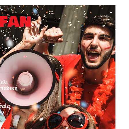
έλι –
οπαδική
σαία
ρο