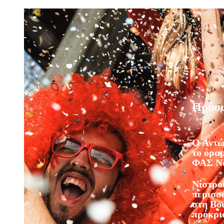
Πρόσ
Ο Αντώ
το όραμ
ΦΑΣ Νά
Νίστρο
περισσό
στη Βου
πρόκρι