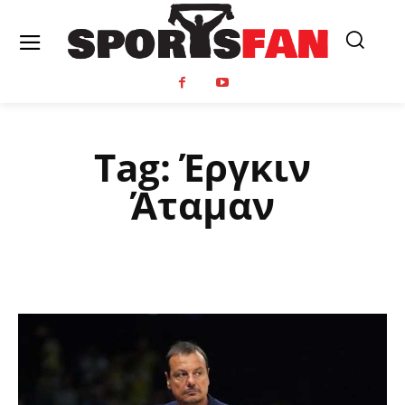
Tag:
Έργκιν
Άταμαν