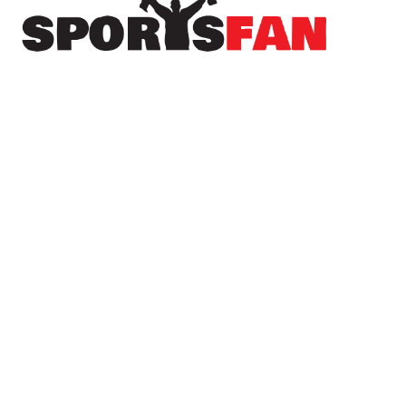
Πρόσφατα
Μια φανέλα… 1.000 χορηγών για τη
Ντεπορτίβο Μουνισιπάλ!
Σε δημοπρασία για πάνω από 10 εκατ. δολάρια
η μπάλα από το “χέρι του Θεού”
Μπαρτζώκας: Πρώτος στη λίστα των
κορυφαίων coach power rankings της
EuroLeague