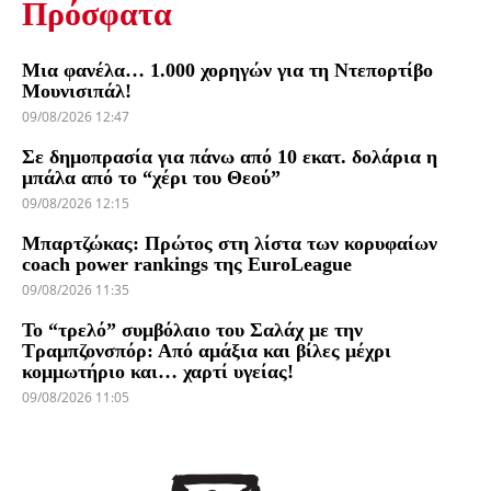
Πρόσφατα
Μια φανέλα… 1.000 χορηγών για τη Ντεπορτίβο
Μουνισιπάλ!
09/08/2026 12:47
Σε δημοπρασία για πάνω από 10 εκατ. δολάρια η
μπάλα από το “χέρι του Θεού”
09/08/2026 12:15
Μπαρτζώκας: Πρώτος στη λίστα των κορυφαίων
coach power rankings της EuroLeague
09/08/2026 11:35
Το “τρελό” συμβόλαιο του Σαλάχ με την
Τραμπζονσπόρ: Από αμάξια και βίλες μέχρι
κομμωτήριο και… χαρτί υγείας!
09/08/2026 11:05