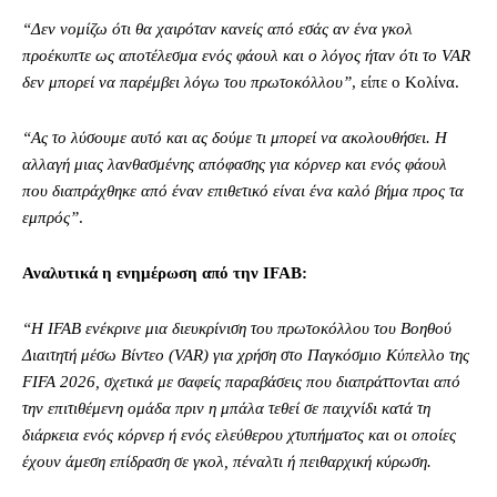
“Δεν νομίζω ότι θα χαιρόταν κανείς από εσάς αν ένα γκολ
προέκυπτε ως αποτέλεσμα ενός φάουλ και ο λόγος ήταν ότι το VAR
δεν μπορεί να παρέμβει λόγω του πρωτοκόλλου”
, είπε ο Κολίνα.
“Ας το λύσουμε αυτό και ας δούμε τι μπορεί να ακολουθήσει. Η
αλλαγή μιας λανθασμένης απόφασης για κόρνερ και ενός φάουλ
που διαπράχθηκε από έναν επιθετικό είναι ένα καλό βήμα προς τα
εμπρός”
.
Αναλυτικά η ενημέρωση από την IFAB:
“Η IFAB ενέκρινε μια διευκρίνιση του πρωτοκόλλου του Βοηθού
Διαιτητή μέσω Βίντεο (VAR) για χρήση στο Παγκόσμιο Κύπελλο της
FIFA 2026, σχετικά με σαφείς παραβάσεις που διαπράττονται από
την επιτιθέμενη ομάδα πριν η μπάλα τεθεί σε παιχνίδι κατά τη
διάρκεια ενός κόρνερ ή ενός ελεύθερου χτυπήματος και οι οποίες
έχουν άμεση επίδραση σε γκολ, πέναλτι ή πειθαρχική κύρωση.