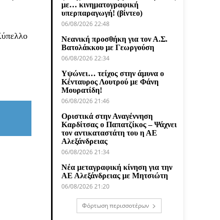
με… κινηματογραφική
υπερπαραγωγή! (βίντεο)
06/08/2026 22:48
 Κύπελλο
Νεανική προσθήκη για τον Α.Σ.
Βατολάκκου με Γεωργούση
06/08/2026 22:34
Υψώνει… τείχος στην άμυνα ο
Κένταυρος Λουτρού με Φάνη
Μουρατίδη!
06/08/2026 21:46
Οριστικά στην Αναγέννηση
Καρδίτσας ο Παπατζίκος – Ψάχνει
τον αντικαταστάτη του η ΑΕ
Αλεξάνδρειας
06/08/2026 21:34
Νέα μεταγραφική κίνηση για την
ΑΕ Αλεξάνδρειας με Μητσιώτη
06/08/2026 21:20
Φόρτωση περισσοτέρων