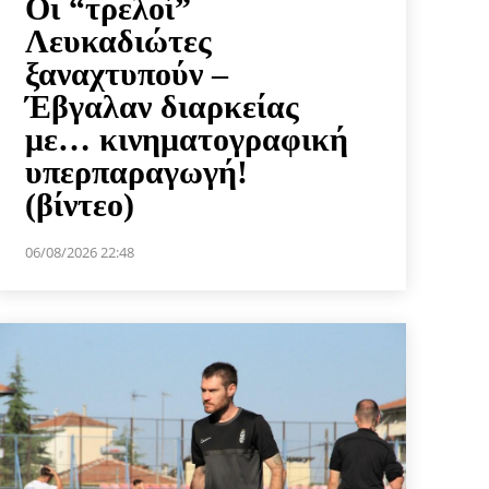
Οι “τρελοί”
Λευκαδιώτες
ξαναχτυπούν –
Έβγαλαν διαρκείας
με… κινηματογραφική
υπερπαραγωγή!
(βίντεο)
06/08/2026 22:48