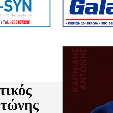
τικός
ντώνης