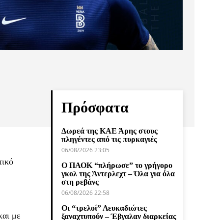
Πρόσφατα
Δωρεά της ΚΑΕ Άρης στους
πληγέντες από τις πυρκαγιές
06/08/2026 23:05
τικό
Ο ΠΑΟΚ “πλήρωσε” το γρήγορο
γκολ της Άντερλεχτ – Όλα για όλα
στη ρεβάνς
06/08/2026 22:58
Οι “τρελοί” Λευκαδιώτες
και με
ξαναχτυπούν – Έβγαλαν διαρκείας