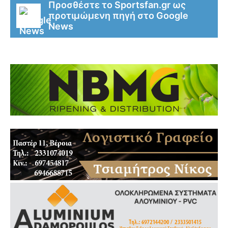
Προσθέστε το Sportsfan.gr ως
προτιμώμενη πηγή στο Google
News