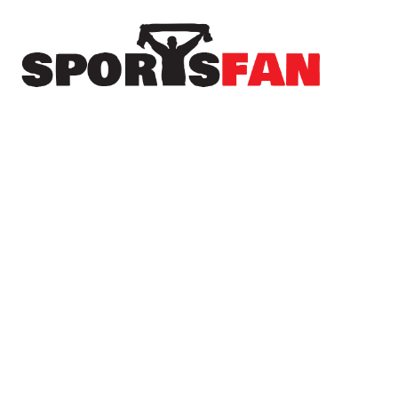
Πρόσφατα
Η ΑΕΚ επικράτησε εύκολα της Athens
Kallithea στο τελευταίο τεστ πριν το Super
Cup
Ο Άρης γλίτωσε την ήττα στο φινάλε κόντρα
στον Πανσερραϊκό
Πρωτοσέλιδα αθλητικών εφημερίδων | 09-08-