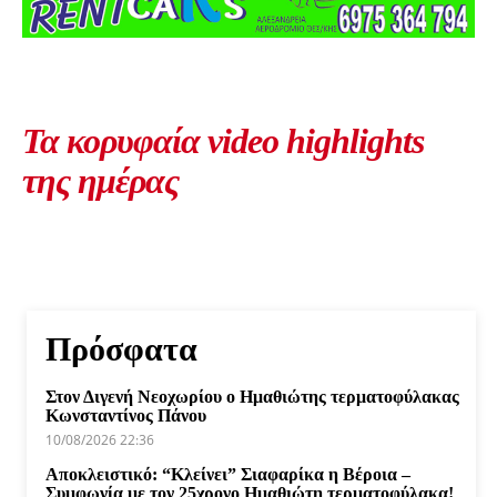
Τα κορυφαία video highlights
της ημέρας
Πρόσφατα
Στον Διγενή Νεοχωρίου ο Ημαθιώτης τερματοφύλακας
Κωνσταντίνος Πάνου
10/08/2026 22:36
Αποκλειστικό: “Κλείνει” Σιαφαρίκα η Βέροια –
Συμφωνία με τον 25χρονο Ημαθιώτη τερματοφύλακα!