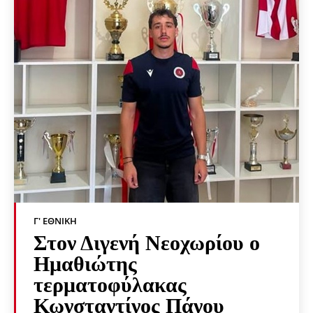
Γ' ΕΘΝΙΚΉ
Στον Διγενή Νεοχωρίου ο
Ημαθιώτης
τερματοφύλακας
Κωνσταντίνος Πάνου