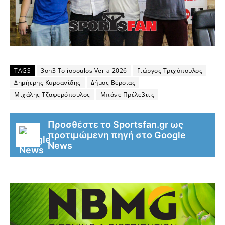
TAGS
3on3 Toliopoulos Veria 2026
Γιώργος Τριχόπουλος
Δημήτρης Κυρσανίδης
Δήμος Βέροιας
Μιχάλης Τζαφερόπουλος
Μπάνε Πρέλεβιτς
Προσθέστε το Sportsfan.gr ως
προτιμώμενη πηγή στο Google
News