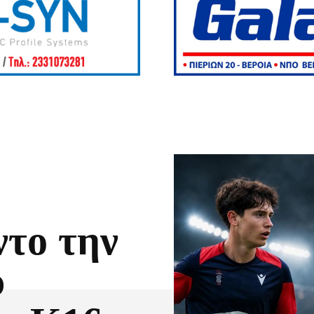
το την
υ