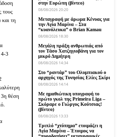
τάδοση
στην Ευρώπη (βίντεο)
08/08/2026 20:20
ς τους
Μεταγραφή με άρωμα Κένυας για
 και τη
την Αγία Μαρίνα – Στα
“κυανόλευκα” ο Brian Kamau
08/08/2026 18:30
να
Μεγάλη πράξη ανθρωπιάς από
τον Τάσο Χατζηγιοβάνη για τον
 4-3
μικρό Δημήτρη
08/08/2026 14:34
Στο “ραντάρ” του Ολυμπιακού ο
αρχηγός της Τυνησίας Ελίες Σκίρι
2
08/08/2026 14:14
 καλύτερη
Με ημαθιώτικη υπογραφή το
 3η θέση
πρώτο γκολ της Primeira Liga –
κό.
Σκόραρε ο Γιώργος Κούτσιας!
(βίντεο)
08/08/2026 13:33
α
Τριπλό “χτύπημα” ετοιμάζει η
Αγία Μαρίνα – Έτοιμος να
“πυροδοτήσει” μεταγραφικές