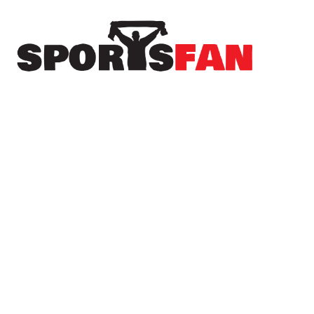
Πρόσφατα
Το Sportsfan στην προετοιμασία του Αιγινιακού
– Ανεβάζει ρυθμούς ενόψει της νέας σεζόν
(φωτορεπορτάζ)
Σταθερά κάτω από τα δοκάρια του Α.Σ.
Λευκαδίων ο Γιάννης Γαϊτανίδης
Νέα μεταγραφική ενίσχυση για τον Απόλλωνα