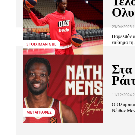
Τέλ
Ολυ
23/04/2025 1
Παρελθόν α
επίσημα τη 
STOIXIMAN GBL
Στα
Ράιτ
11/12/2024 2
Ο Ολυμπιακ
Νέιθαν Μενσ
ΜΕΤΑΓΡΑΦΈΣ