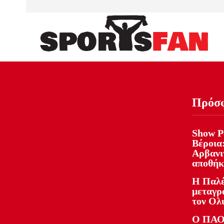
Πρόσ
Show Ρ
Βέροια:
Αρβανιτ
αποθήκ
Η Παλέ
μεταγρ
τον Ολ
Ο ΠΑΟ