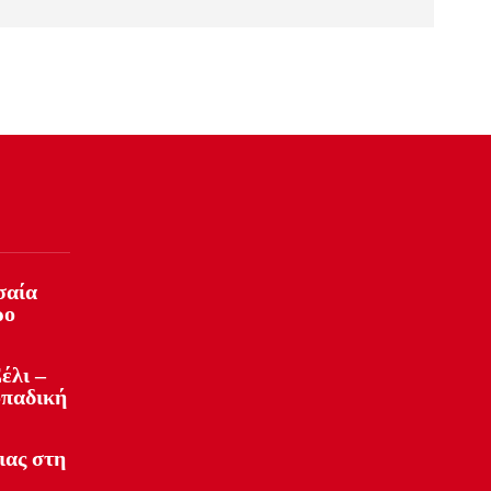
σαία
ρο
έλι –
οπαδική
ιας στη