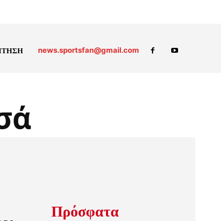
news.sportsfan@gmail.com
ΗΤΗΣΗ
σά
Πρόσφατα