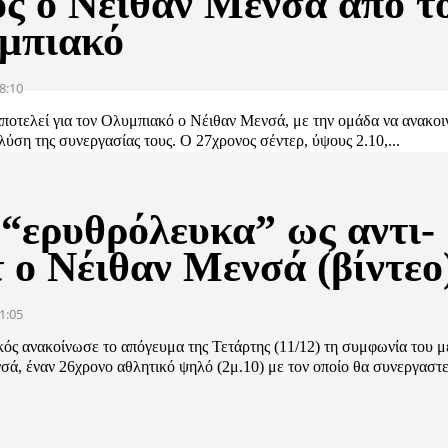
ος ο Νέιθαν Μενσά από τ
μπιακό
8:10
ποτελεί για τον Ολυμπιακό ο Νέιθαν Μενσά, με την ομάδα να ανακοι
λύση της συνεργασίας τους. Ο 27χρονος σέντερ, ύψους 2.10,...
 “ερυθρόλευκα” ως αντι-
 ο Νέιθαν Μενσά (βίντεο
1:05
ός ανακοίνωσε το απόγευμα της Τετάρτης (11/12) τη συμφωνία του μ
ά, έναν 26χρονο αθλητικό ψηλό (2μ.10) με τον οποίο θα συνεργαστεί