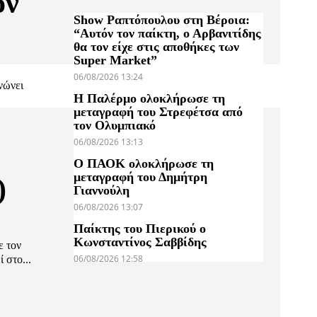
ον
Show Ραπτόπουλου στη Βέροια:
“Αυτόν τον παίκτη, ο Αρβανιτίδης
θα τον είχε στις αποθήκες των
Super Market”
06/08/2026 13:24
νώνει
Η Παλέρμο ολοκλήρωσε τη
μεταγραφή του Στρεφέτσα από
τον Ολυμπιακό
06/08/2026 13:13
Ο ΠΑΟΚ ολοκλήρωσε τη
μεταγραφή του Δημήτρη
)
Γιαννούλη
06/08/2026 13:07
Παίκτης του Πιερικού ο
Κωνσταντίνος Σαββίδης
ε τον
06/08/2026 12:58
 στο...