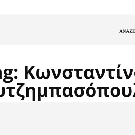
ΑΝΑΖ
ag:
Κωνσταντίν
υτζημπασόπου