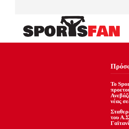
Πρόσ
Το Spor
προετοι
Ανεβάζε
νέας σ
Σταθερ
του Α.Σ
Γαϊταν