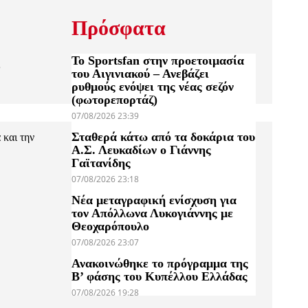
Πρόσφατα
ς
Το Sportsfan στην προετοιμασία
του Αιγινιακού – Ανεβάζει
ρυθμούς ενόψει της νέας σεζόν
(φωτορεπορτάζ)
07/08/2026 23:39
Σταθερά κάτω από τα δοκάρια του
 και την
Α.Σ. Λευκαδίων ο Γιάννης
Γαϊτανίδης
07/08/2026 23:18
Νέα μεταγραφική ενίσχυση για
τον Απόλλωνα Λυκογιάννης με
Θεοχαρόπουλο
07/08/2026 23:07
Ανακοινώθηκε το πρόγραμμα της
Β’ φάσης του Κυπέλλου Ελλάδας
07/08/2026 19:28