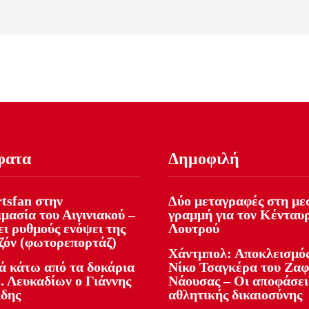
φατα
Δημοφιλή
tsfan στην
Δύο μεταγραφές στη με
μασία του Αιγινιακού –
γραμμή για τον Κένταυ
ι ρυθμούς ενόψει της
Λουτρού
εζόν (φωτορεπορτάζ)
Χάντμπολ: Αποκλεισμός
ά κάτω από τα δοκάρια
Νίκο Τσαγκέρα του Ζα
. Λευκαδίων ο Γιάννης
Νάουσας – Οι αποφάσει
ίδης
αθλητικής δικαιοσύνης