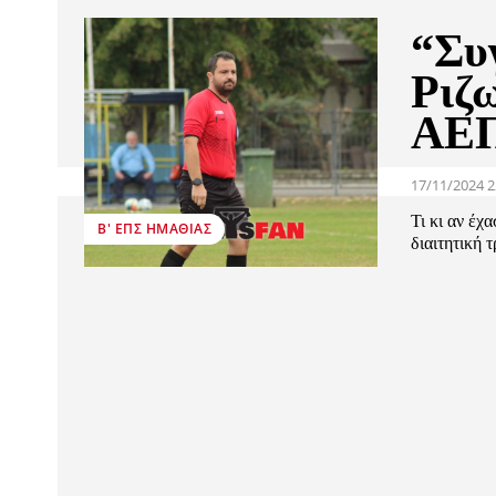
“Συ
Ριζ
ΑΕΠ
17/11/2024 2
Τι κι αν έχ
Β' ΕΠΣ ΗΜΑΘΊΑΣ
διαιτητική τ