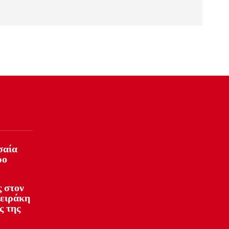
σαία
ρο
 στον
φειράκη
ς της