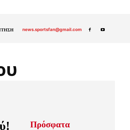
news.sportsfan@gmail.com
ΗΤΗΣΗ
ου
ύ!
Πρόσφατα