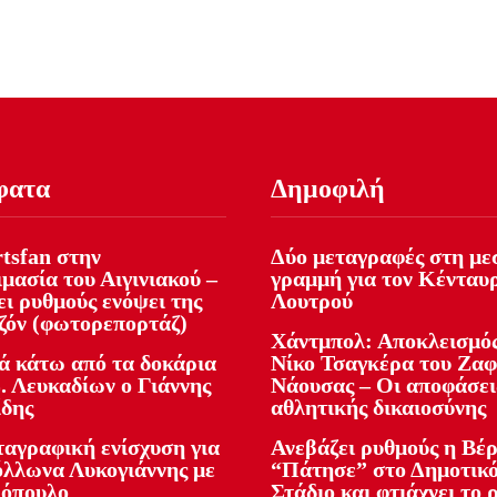
φατα
Δημοφιλή
tsfan στην
Δύο μεταγραφές στη με
μασία του Αιγινιακού –
γραμμή για τον Κένταυ
ι ρυθμούς ενόψει της
Λουτρού
εζόν (φωτορεπορτάζ)
Χάντμπολ: Αποκλεισμός
ά κάτω από τα δοκάρια
Νίκο Τσαγκέρα του Ζα
. Λευκαδίων ο Γιάννης
Νάουσας – Οι αποφάσει
ίδης
αθλητικής δικαιοσύνης
ταγραφική ενίσχυση για
Ανεβάζει ρυθμούς η Βέρ
όλλωνα Λυκογιάννης με
“Πάτησε” στο Δημοτικ
όπουλο
Στάδιο και φτιάχνει το 