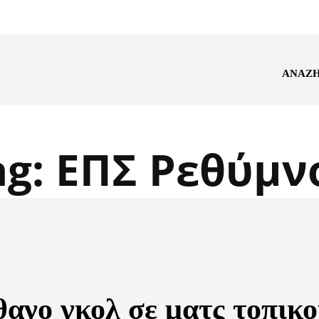
ΑΝΑΖ
ag:
ΕΠΣ Ρεθύμν
θανο γκολ σε ματς τοπικο