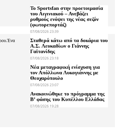
Το Sportsfan στην προετοιμασία
του Αιγινιακού – Ανεβάζει
ρυθμούς ενόψει της νέας σεζόν
(φωτορεπορτάζ)
07/08/2026 23:39
Σταθερά κάτω από τα δοκάρια του
ίρου.Ένα
Α.Σ. Λευκαδίων ο Γιάννης
Γαϊτανίδης
07/08/2026 23:18
Νέα μεταγραφική ενίσχυση για
τον Απόλλωνα Λυκογιάννης με
Θεοχαρόπουλο
07/08/2026 23:07
Ανακοινώθηκε το πρόγραμμα της
Β’ φάσης του Κυπέλλου Ελλάδας
07/08/2026 19:28