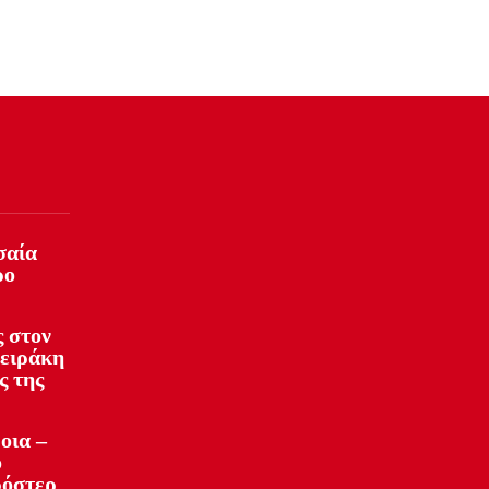
σαία
ρο
 στον
φειράκη
ς της
οια –
ό
ρόστερ