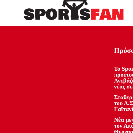
Πρόσ
Το Spor
προετοι
Ανεβάζε
νέας σ
Σταθερ
του Α.Σ
Γαϊταν
Νέα με
τον Απ
Θεοχαρ