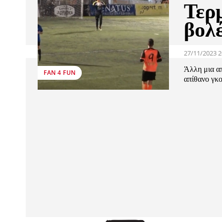
Τερ
βολέ
27/11/2023 2
Άλλη μια α
FAN 4 FUN
απίθανο γκο