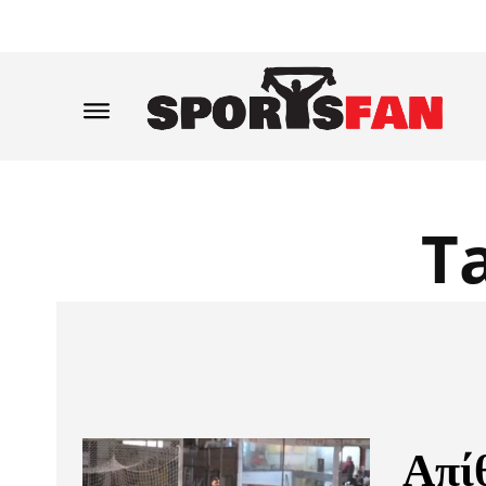
T
Απί