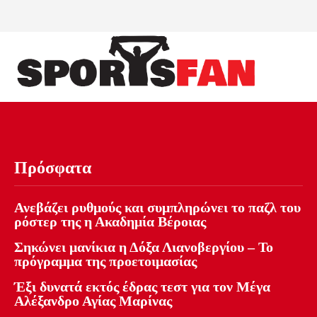
Πρόσφατα
Ανεβάζει ρυθμούς και συμπληρώνει το παζλ του
ρόστερ της η Ακαδημία Βέροιας
Σηκώνει μανίκια η Δόξα Λιανοβεργίου – Το
πρόγραμμα της προετοιμασίας
Έξι δυνατά εκτός έδρας τεστ για τον Μέγα
Αλέξανδρο Αγίας Μαρίνας